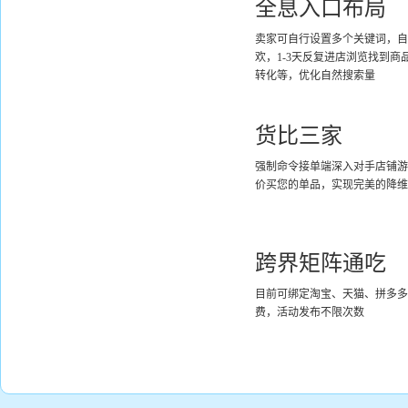
全息入口布局
卖家可自行设置多个关键词，自
欢，1-3天反复进店浏览找到
转化等，优化自然搜索量
货比三家
强制命令接单端深入对手店铺游
价买您的单品，实现完美的降维
跨界矩阵通吃
目前可绑定淘宝、天猫、拼多多
费，活动发布不限次数