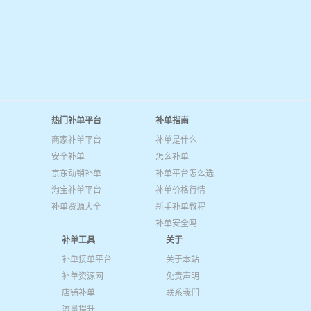
热门补单平台
补单指南
商家补单平台
补单是什么
安全补单
怎么补单
京东动销补单
补单平台怎么选
淘宝补单平台
补单价格行情
补单资源大全
新手补单教程
补单安全吗
补单工具
关于
补单接单平台
关于本站
补单资源网
免责声明
店铺补单
联系我们
流量提升