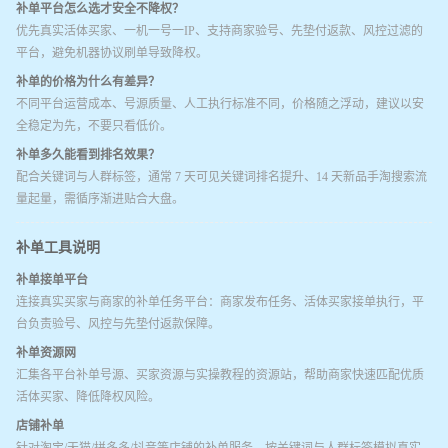
补单平台怎么选才安全不降权？
优先真实活体买家、一机一号一IP、支持商家验号、先垫付返款、风控过滤的
平台，避免机器协议刷单导致降权。
补单的价格为什么有差异？
不同平台运营成本、号源质量、人工执行标准不同，价格随之浮动，建议以安
全稳定为先，不要只看低价。
补单多久能看到排名效果？
配合关键词与人群标签，通常 7 天可见关键词排名提升、14 天新品手淘搜索流
量起量，需循序渐进贴合大盘。
补单工具说明
补单接单平台
连接真实买家与商家的补单任务平台：商家发布任务、活体买家接单执行，平
台负责验号、风控与先垫付返款保障。
补单资源网
汇集各平台补单号源、买家资源与实操教程的资源站，帮助商家快速匹配优质
活体买家、降低降权风险。
店铺补单
针对淘宝/天猫/拼多多/抖音等店铺的补单服务，按关键词与人群标签模拟真实