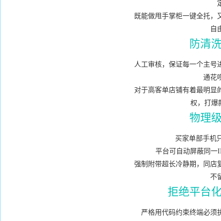
既能做甩手掌柜一键全托，
自
防清
人工审核，保证每一个主号
通花
对于高客单店铺有着最明显
权，打爆
物理
买家单部手机只
平台可自动屏蔽同一I
强制附带超长冷静期，同店
不
拒绝平台
严格用代码约束终端必须