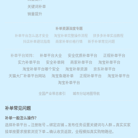
关键词补单
销量提升
补单资源深度专题
补单平台怎么选才安全
淘宝补单完整操作流程
拼多多补单实战教程
抖店补单避坑指南
商家补单价格行情
新手补单常见问题
补单平台矩阵：
补单平台大全
安全优质补单平台
正规补单平台
实力补单平台
安全补单网
商家补单平台
淘宝补单平台
淘宝补单平台哪个安全
淘宝补单资源
京东补单平台
天猫大厂补单平台网站
淘宝鱼塘补单
正规补单平台
淘宝补单平台
淘宝补单平台
全国产业带总索引
城市分站地图导航
补单常见问题
补单一般怎么操作？
选择补单平台→注册账号→绑定店铺→发布任务设置关键词与人群→真实买家
接单按要求搜索浏览下单→确认收货返款，全程模拟真实购物路径。