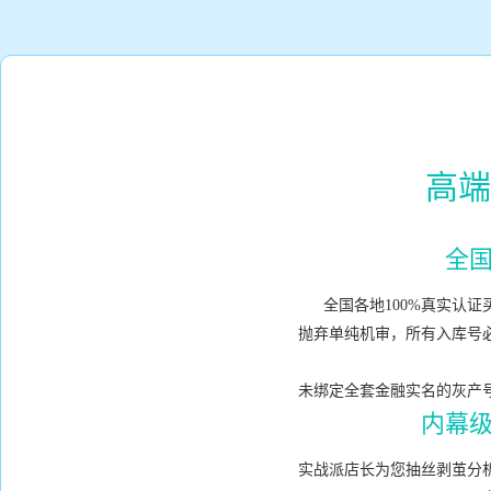
高端
全
全国各地100%真实认
抛弃单纯机审，所有入库号
未绑定全套金融实名的灰产
内幕
实战派店长为您抽丝剥茧分