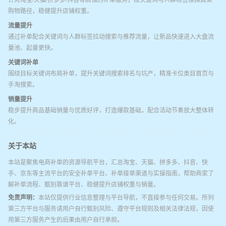
购物路径，稳健提升店铺权重。
流量提升
通过补单配合关键词与人群标签拉动搜索与推荐流量，让新品快速进入大盘流
量池、起量更快。
关键词补单
围绕目标关键词布局补单，提升关键词搜索排名与坑产，精准卡位类目首页与
手淘搜索。
销量提升
稳步提升商品基础销量与优质好评，打造爆款基础，配合活动节奏放大整体转
化。
关于本站
本站是聚焦电商补单的资源导航平台，汇总淘宝、天猫、拼多多、抖音、快
手、京东等主流平台的安全补单平台、补单接单渠道与实操指南，帮助商家了
解补单流程、甄别靠谱平台、稳健提升店铺权重与销量。
免责声明：
本站仅提供行业信息整理与平台导航，不直接参与任何交易。所列
第三方平台与服务请用户自行甄别风险、遵守平台规则及相关法律法规，因使
用第三方服务产生的后果由用户自行承担。